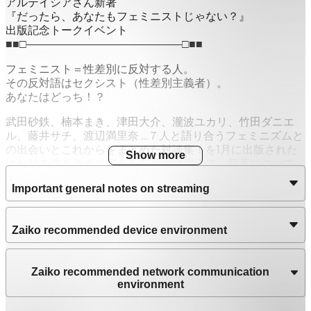
アルテイシアさん新著
『だったら、あなたもフェミニストじゃない？』
出版記念トークイベント
■■□――――――――――――――□■■
フェミニスト＝性差別に反対する人。
その反対語はセクシスト（性差別主義者）。
あなたはどっち！？
武田砂鉄、楠本まき、津田大介、瀧波ユカリ、竹田ダニエ
ル、藤井サチ、渡辺満里奈 …７人と語り合うフェミニズムと
の出会いとこれからをまとめた対談集！を1月に出版された
Show more
ばかりのアルテイシアさんを店内に迎えて、新著について、
お話いただきます！
Important general notes on streaming
＜ゲストプロフィール＞
アルテイシアさん
1976年神戸生まれ、神戸在住。大学卒業後、広告会社に入
Zaiko recommended device environment
社。2005年『59番目のプロポーズ』でデビュー。同作はド
ラマ化、漫画化された。ユーモアあふれるその文章には性別
を問わずファンが多い。著書に『ヘルジャパンを女が自由に
Zaiko recommended network communication
楽しく生き延びる方法』『田嶋先生に人生救われた私がフェ
environment
ミニズムを語っていいですか！？』『自分も傷つきたくない