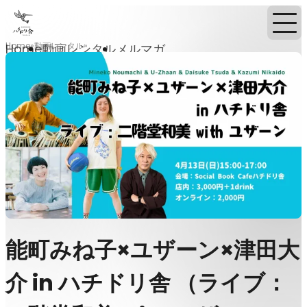
Home
動画レンタル
Home
動画レンタル
メルマガ
能町みね子×ユザーン×津田大
介 in ハチドリ舎 （ライブ：