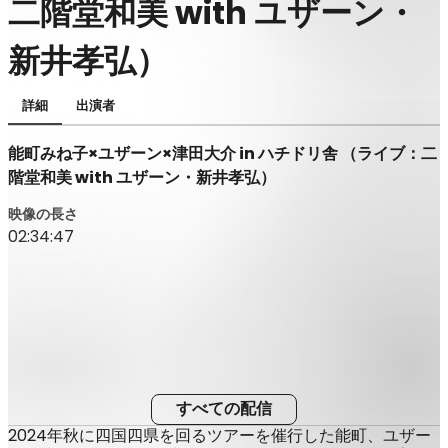
二階堂和美 with ユザーン・
新井孝弘）
詳細
出演者
能町みね子×ユザーン×津田大介 in ハチドリ舎 （ライブ：二
階堂和美 with ユザーン・新井孝弘）
映像の長さ
02:34:47
すべての配信
2024年秋に四国四県を回るツアーを催行した能町、ユザー