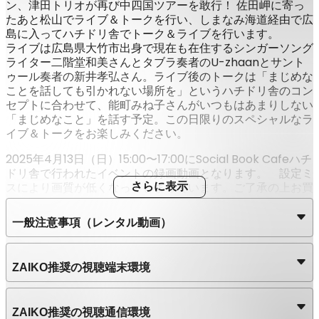
ン、津田トリオが再び中四国ツアーを敢行！ 佐田岬に寄っ
たあと松山でライブ＆トークを行い、しまなみ海道経由で広
島に入ってハチドリ舎でトーク＆ライブを行います。
ライブは広島県大竹市出身で現在も在住するシンガーソング
ライター二階堂和美さんとタブラ奏者のU-zhaanとサント
ゥール奏者の新井孝弘さん。ライブ後のトークは「まじめな
ことを話しても引かれない場所を」というハチドリ舎のコン
セプトに合わせて、能町みね子さんがいつもはあまりしない
「まじめなこと」を話す予定。この日限りのスペシャルなラ
イブ＆トークをお楽しみください。
2025年4月13日（日）15:00〜17:00にSocial Book Cafeハチ
ドリ舎で行われたイベントの録画動画となります。 設定ミ
スにより画質が低くなってしまっています。ご了承の上お買
さらに表示
い求めください。
一般注意事項（レンタル動画）
ZAIKO推奨の視聴端末環境
ZAIKO推奨の視聴通信環境