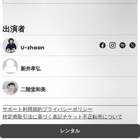
出演者
U-zhaan
新井孝弘
二階堂和美
サポート
利用規約
プライバシーポリシー
特定商取引法に基づく表記
チケット不正転売について
©
Zaiko
K.K.
•
無断複写・転載を禁じます。
レンタル