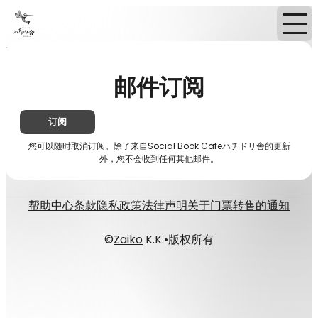
首页
TVOD
邮件订阅
邮件订阅
订阅
您可以随时取消订阅。除了来自Social Book Cafeハチドリ舎的更新
外，您不会收到任何其他邮件。
帮助中心
条款
隐私政策
法律声明
关于门票转售的通知
©
Zaiko
K.K.
•
版权所有