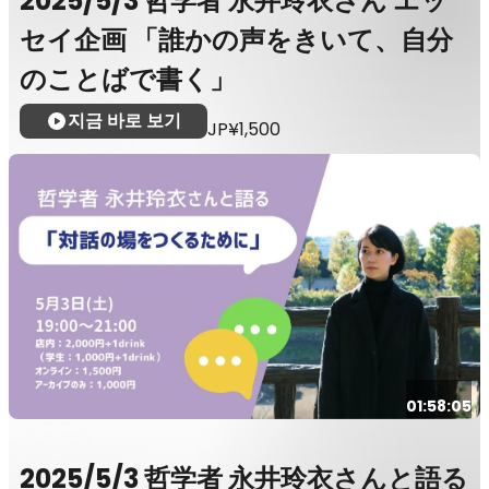
2025/5/3 哲学者 永井玲衣さん エッ
セイ企画 「誰かの声をきいて、自分
のことばで書く」
지금 바로 보기
JP¥1,500
01:58:05
2025/5/3 哲学者 永井玲衣さんと語る