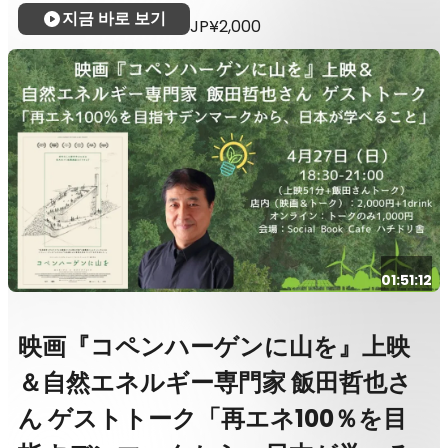
지금 바로 보기
JP¥2,000
01:51:12
映画『コペンハーゲンに山を』上映
＆自然エネルギー専門家 飯田哲也さ
ん ゲストトーク「再エネ100％を目