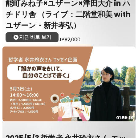
能町みね子×ユザーン×津田大介 in ハ
チドリ舎 （ライブ：二階堂和美 with
ユザーン・新井孝弘）
지금 바로 보기
JP¥2,000
01:59:18