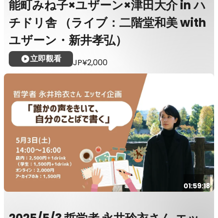
能町みね子×ユザーン×津田大介 in ハ
チドリ舎 （ライブ：二階堂和美 with
ユザーン・新井孝弘）
立即觀看
JP¥2,000
01:59:18