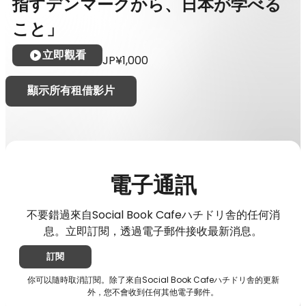
指すデンマークから、日本が学べる
こと」
立即觀看
JP¥1,000
顯示所有租借影片
電子通訊
不要錯過來自Social Book Cafeハチドリ舎的任何消
息。立即訂閱，透過電子郵件接收最新消息。
訂閱
你可以隨時取消訂閱。除了來自Social Book Cafeハチドリ舎的更新
外，您不會收到任何其他電子郵件。